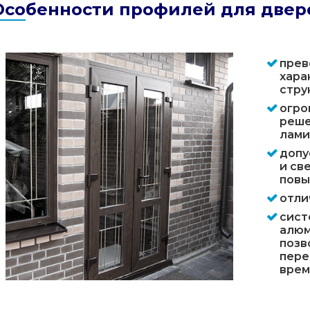
Особенности профилей для двер
прев
хара
стру
огро
реше
лами
допу
и св
повы
отли
сист
алюм
позв
пере
врем