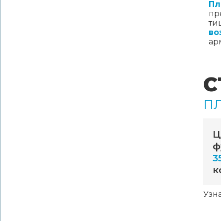
Пл
пр
ти
во
ар
С
П
Ц
ф
3
к
Узн