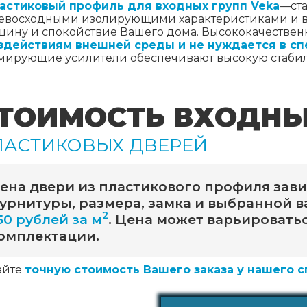
астиковый профиль для входных групп Veka
—cта
евосходными изолирующими характеристиками и 
шину и спокойствие Вашего дома. Высококачестве
здействиям внешней среды и не нуждается в с
мирующие усилители обеспечивают высокую стабил
ТОИМОСТЬ ВХОДН
ЛАСТИКОВЫХ ДВЕРЕЙ
ена двери из пластикового профиля зави
урнитуры, размера, замка и выбранной в
2
50 рублей за м
. Цена может варьироватьс
омплектации.
айте
точную стоимость Вашего заказа у нашего 