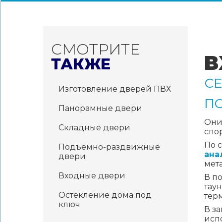
В
С
П
Они
спо
По 
ана
мет
В п
тау
тер
В з
исп