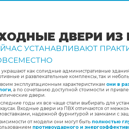
ХОДНЫЕ ДВЕРИ ИЗ
ЕЙЧАС УСТАНАВЛИВАЮТ ПРАКТ
ОВСЕМЕСТНО
 украшают как солидные административные здания,
ртивные и развлекательные комплексы, так и небол
своим эксплуатационным характеристикам
они в р
логи
, а по сочетанию доступной стоимости и привл
аллические двери.
оследние годы их все чаще стали выбирать для уста
нхаусах. Входные двери из ПВХ отличаются от межк
мовставками, надежной фурнитурой и замками с защ
ависимости от модели они могут быть
полностью гл
ользованием
противоударного и энергоэффектив