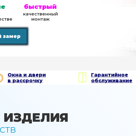
ые
быстрый
качественный
естве
монтаж
й замер
Окна и двери
Гарантийное
в рассрочку
обслуживание
 ИЗДЕЛИЯ
СТВ