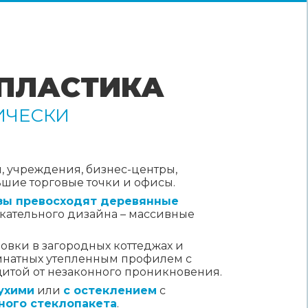
СМОТРИТЕ
 ПЛАСТИКА
ТАКЖЕ
ИЧЕСКИ
Изготовление дверей ПВХ
Панорамные двери
 учреждения, бизнес-центры,
Складные двери
ьшие торговые точки и офисы.
азы превосходят деревянные
Подъемно-раздвижные
екательного дизайна – массивные
двери
Входные двери
новки в загородных коттеджах и
омнатных утепленным профилем с
Остекление дома под
итой от незаконного проникновения.
ключ
ухими
или
с остеклением
с
ного стеклопакета
.