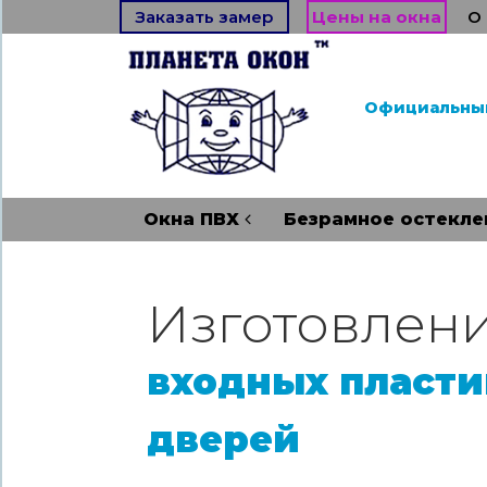
Заказать замер
Цены на окна
О
Официальны
Окна ПВХ
Безрамное остекле
Изготовлени
входных пласт
дверей