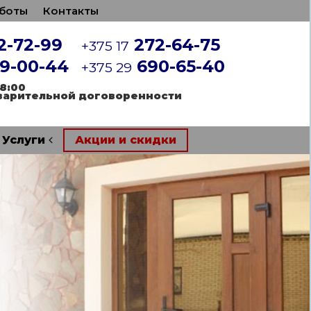
боты
Контакты
2-72-99
272-64-75
+375 17
9-00-44
690-65-40
+375 29
18:00
варительной договоренности
Услуги
Акции и скидки